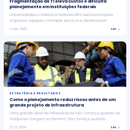
Fragmentação de TI eleva custos e dificulta
planejamento em instituições federais
Universidades e institutos federais têm autonomia para
organizar equipes, contratar serviços e desenvolver...
Ler →
4 ago. 2026
ESTRATÉGIA E RESULTADOS
Como o planejamento reduz riscos antes de um
grande projeto de infraestrutura
Uma grande obra de infraestrutura não começa quando as
máquinas chegam ao terreno. Ela começa quando...
Ler →
27 jul. 2026