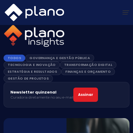
Ir
para
o
conteúdo
TODOS
⁠GOVERNANÇA E GESTÃO PÚBLICA
⁠TECNOLOGIA E INOVAÇÃO
TRANSFORMAÇÃO DIGITAL
ESTRATÉGIA E RESULTADOS
FINANÇAS E ORÇAMENTO
GESTÃO DE PROJETOS
Newsletter quinzenal
Assinar
Curadoria diretamente no seu e-mail