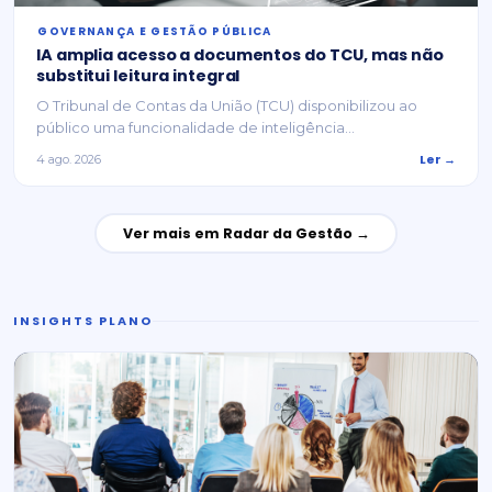
⁠GOVERNANÇA E GESTÃO PÚBLICA
IA amplia acesso a documentos do TCU, mas não
substitui leitura integral
O Tribunal de Contas da União (TCU) disponibilizou ao
público uma funcionalidade de inteligência...
Ler →
4 ago. 2026
Ver mais em Radar da Gestão →
INSIGHTS PLANO