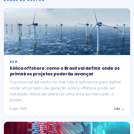
ESG
Eólica offshore: como o Brasil vai definir onde os
primeiros projetos poderão avançar
O potencial de vento no mar não é suficiente para definir
onde um projeto de geração eólica offshore pode ser
instalado. Antes de oferecer uma área ao mercado, o
poder...
Ler →
6 ago. 2026