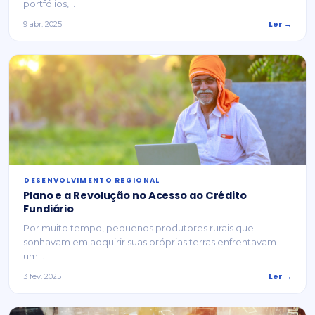
portfólios,...
Ler →
9 abr. 2025
⁠DESENVOLVIMENTO REGIONAL
Plano e a Revolução no Acesso ao Crédito
Fundiário
Por muito tempo, pequenos produtores rurais que
sonhavam em adquirir suas próprias terras enfrentavam
um...
Ler →
3 fev. 2025