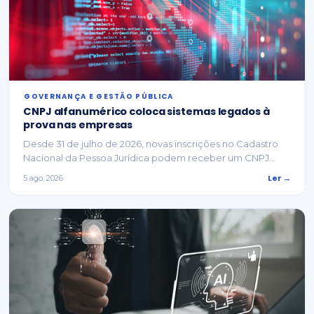
⁠GOVERNANÇA E GESTÃO PÚBLICA
CNPJ alfanumérico coloca sistemas legados à
prova nas empresas
Desde 31 de julho de 2026, novas inscrições no Cadastro
Nacional da Pessoa Jurídica podem receber um CNPJ...
Ler →
5 ago. 2026