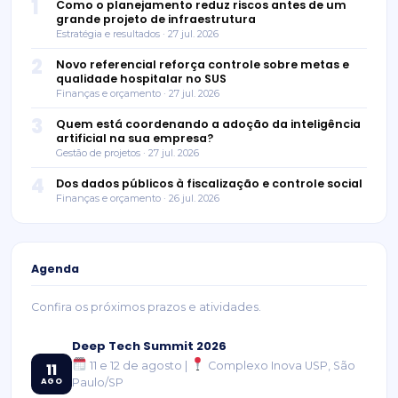
1
Como o planejamento reduz riscos antes de um
grande projeto de infraestrutura
Estratégia e resultados · 27 jul. 2026
2
Novo referencial reforça controle sobre metas e
qualidade hospitalar no SUS
Finanças e orçamento · 27 jul. 2026
3
Quem está coordenando a adoção da inteligência
artificial na sua empresa?
Gestão de projetos · 27 jul. 2026
4
Dos dados públicos à fiscalização e controle social
Finanças e orçamento · 26 jul. 2026
Agenda
Confira os próximos prazos e atividades.
Deep Tech Summit 2026
11 e 12 de agosto |
Complexo Inova USP, São
11
AGO
Paulo/SP