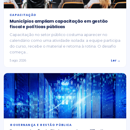
CAPACITAÇÃO
Municípios ampliam capacitação em gestão
fiscal e políticas públicas
Capacitação no setor público costuma aparecer no
calendário como uma atividade isolada: a equipe participa
do curso, recebe o material e retorna à rotina. O desafio
começa...
Ler →
5 ago. 2026
⁠GOVERNANÇA E GESTÃO PÚBLICA