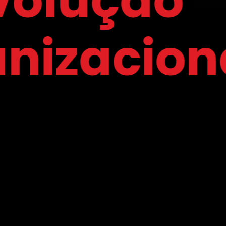
ção
cional