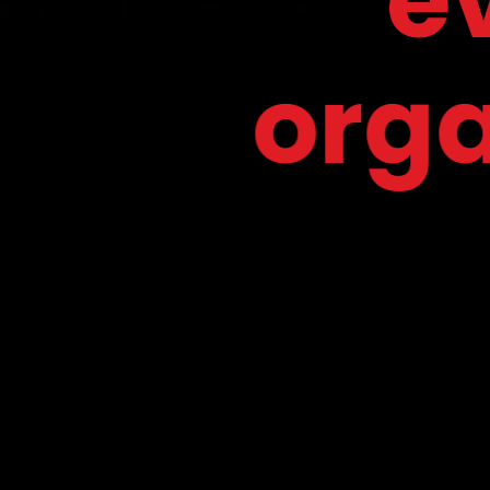
evolu
organiza