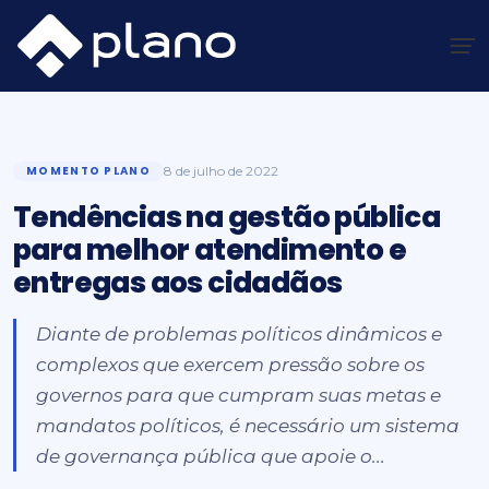
Ir
para
o
Plano Insights
/
Momento Plano
/
Tendências na gestão pública para melhor atendimento e entregas
conteúdo
aos cidadãos
MOMENTO PLANO
8 de julho de 2022
Tendências na gestão pública
para melhor atendimento e
entregas aos cidadãos
Diante de problemas políticos dinâmicos e
complexos que exercem pressão sobre os
governos para que cumpram suas metas e
mandatos políticos, é necessário um sistema
de governança pública que apoie o...