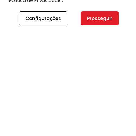
Política de Privacidade
.
Configurações
Prosseguir
A PLANO
A Plano
Contato
Canal de Integridade
Plano Insights
Vagas
PRODUTOS E SERVIÇOS
Direcionamento Estratégico
Transformação Digital