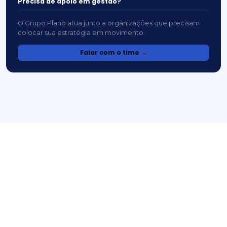
Precisa de apoio em gestão?
O Grupo Plano atua junto a organizações que precisam
colocar sua estratégia em movimento.
Falar com o time →