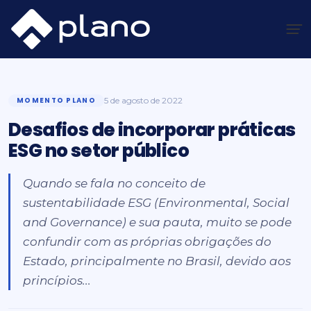
Ir
para
o
Plano Insights
/
Momento Plano
/
Desafios de incorporar práticas ESG no setor público
conteúdo
MOMENTO PLANO
5 de agosto de 2022
Desafios de incorporar práticas
ESG no setor público
Quando se fala no conceito de
sustentabilidade ESG (Environmental, Social
and Governance) e sua pauta, muito se pode
confundir com as próprias obrigações do
Estado, principalmente no Brasil, devido aos
princípios...