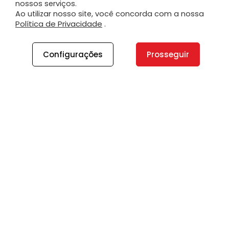
nossos serviços.
Ao utilizar nosso site, você concorda com a nossa
Política de Privacidade
.
Configurações
Prosseguir
A PLANO
A Plano
Contato
Canal de Integridade
Plano Insights
Vagas
PRODUTOS E SERVIÇOS