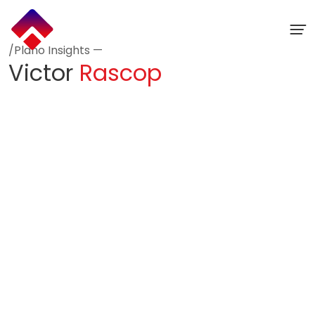
Ir
para
o
conteúdo
/Plano Insights —
Victor
Rascop