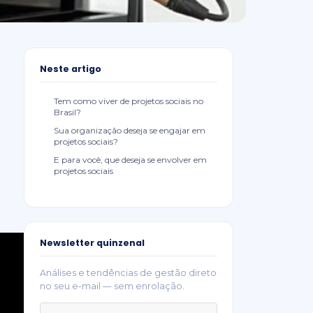
Neste artigo
Tem como viver de projetos sociais no
Brasil?
Sua organização deseja se engajar em
projetos sociais?
E para você, que deseja se envolver em
projetos sociais
Newsletter quinzenal
Análises e tendências de gestão direto
no seu e-mail — sem enrolação.