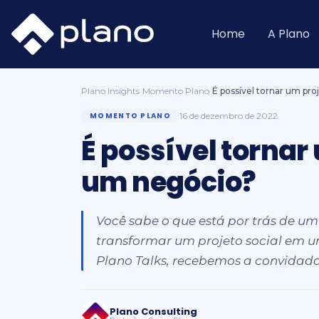
Ir
para
o
Home
A Plano
conteúdo
Plano Insights
/
Momento Plano
/
É possível tornar um pr
MOMENTO PLANO
16 de dezembro de 2022
É possível tornar
um negócio?
Você sabe o que está por trás de um 
transformar um projeto social em 
Plano Talks, recebemos a convidada, 
Plano Consulting