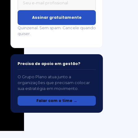
Assinar gratuitamente
Quinzenal. Sem spam. Cancele quando
quiser.
Precisa de apoio em gestão?
O Grupo Plano atua junto a
organizações que precisam colocar
sua estratégia em movimento.
Falar com o time →