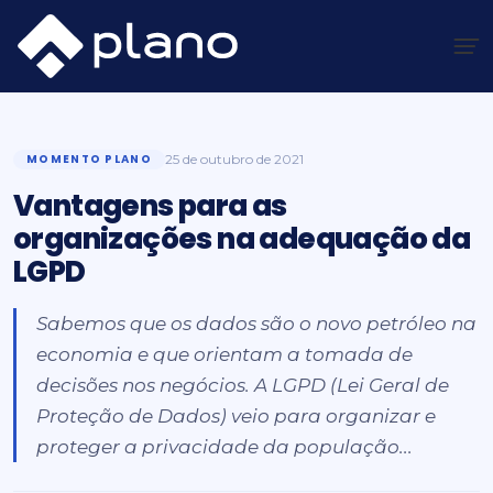
Ir
para
o
Plano Insights
/
Momento Plano
/
Vantagens para as organizações na adequação da LGPD
conteúdo
MOMENTO PLANO
25 de outubro de 2021
Vantagens para as
organizações na adequação da
LGPD
Sabemos que os dados são o novo petróleo na
economia e que orientam a tomada de
decisões nos negócios. A LGPD (Lei Geral de
Proteção de Dados) veio para organizar e
proteger a privacidade da população...