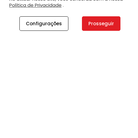
Política de Privacidade
.
Configurações
Prosseguir
A PLANO
A Plano
Contato
Canal de Integridade
Plano Insights
Vagas
PRODUTOS E SERVIÇOS
Direcionamento Estratégico