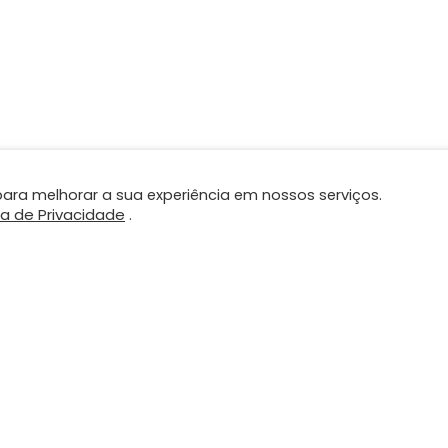
ara melhorar a sua experiência em nossos serviços.
ca de Privacidade
.
DUTOS E
CONTATO
VIÇOS
contato@plano.inf.br
(61) 98425-3879
ionamento Estratégico
formação Digital