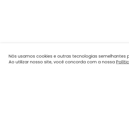
Nós usamos cookies e outras tecnologias semelhantes p
Políti
Ao utilizar nosso site, você concorda com a nossa
A PLANO
PRO
SER
A Plano
Contato
Direc
Canal de Integridade
Trans