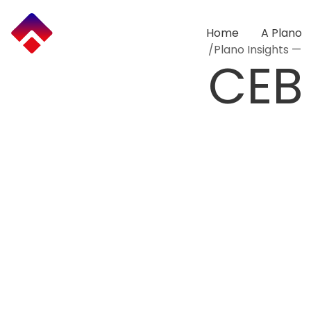
Ir
para
o
Home
A Plano
conteúdo
/Plano Insights —
CEB