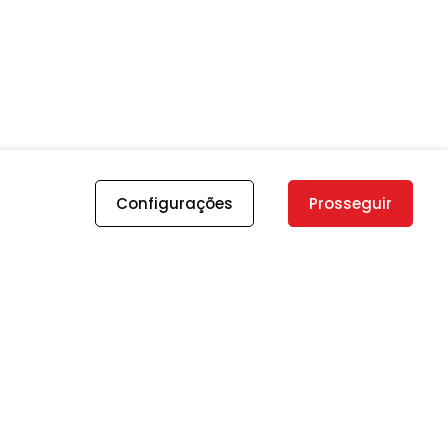
Configurações
Prosseguir
ENDEREÇOS
Brasília-DF:
Edifício Brasília Trade Center - SCN-
Quadra 01 Bloco C, número 85, 5º andar,
Sala 513 e 514 - CEP: 70711-902 Asa Norte -
Brasília