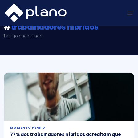
Ir
para
o
conteúdo
Plano Insights
/
#trabalhadores híbridos
#
trabalhadores híbridos
1 artigo encontrado
MOMENTO PLANO
77% dos trabalhadores híbridos acreditam que