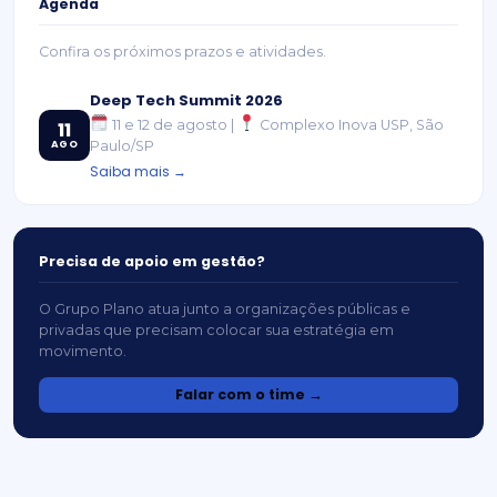
Agenda
Confira os próximos prazos e atividades.
Deep Tech Summit 2026
11 e 12 de agosto |
Complexo Inova USP, São
11
AGO
Paulo/SP
Saiba mais →
Precisa de apoio em gestão?
O Grupo Plano atua junto a organizações públicas e
privadas que precisam colocar sua estratégia em
movimento.
Falar com o time →