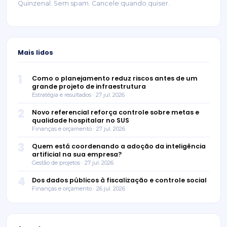
Quinzenal. Sem spam. Cancele quando quiser.
Mais lidos
1
Como o planejamento reduz riscos antes de um
grande projeto de infraestrutura
Estratégia e resultados · 27 jul. 2026
2
Novo referencial reforça controle sobre metas e
qualidade hospitalar no SUS
Finanças e orçamento · 27 jul. 2026
3
Quem está coordenando a adoção da inteligência
artificial na sua empresa?
Gestão de projetos · 27 jul. 2026
4
Dos dados públicos à fiscalização e controle social
Finanças e orçamento · 26 jul. 2026