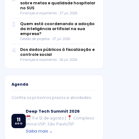
sobre metas e qualidade hospitalar
no SUS
Finanças e orçamento · 27 jul. 2026
3
Quem está coordenando a adoção
da inteligência artificial na sua
empresa?
Gestão de projetos · 27 jul. 2026
4
Dos dados públicos à fiscalização e
controle social
Finanças e orçamento · 26 jul. 2026
Agenda
Confira os próximos prazos e atividades.
Deep Tech Summit 2026
11 e 12 de agosto |
Complexo
11
AGO
Inova USP, São Paulo/SP
Saiba mais →