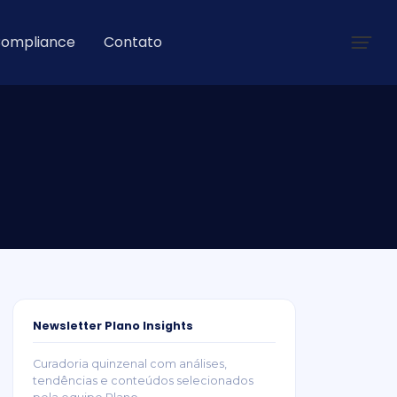
ompliance
Contato
Newsletter Plano Insights
Curadoria quinzenal com análises,
tendências e conteúdos selecionados