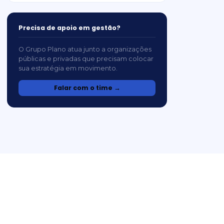
Precisa de apoio em gestão?
O Grupo Plano atua junto a organizações
públicas e privadas que precisam colocar
sua estratégia em movimento.
Falar com o time →