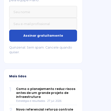
pela equipe Plano.
Quinzenal. Sem spam. Cancele quando
quiser.
Mais lidos
1
Como o planejamento reduz riscos
antes de um grande projeto de
infraestrutura
Estratégia e resultados · 27 jul. 2026
2
Novo referencial reforça controle