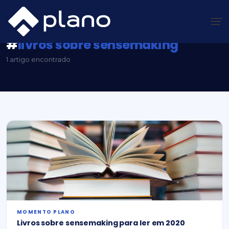
Ir
para
o
conteúdo
Plano Insights
/
#livros sobre sensemaking
#
livros sobre sensemaking
1 artigo encontrado
MOMENTO PLANO
Livros sobre sensemaking para ler em 2020