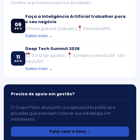
Confira os próximos prazos e atividades.
Faça a Inteligência Artificial trabalhar para
o seu negócio
06
Oficina gratuita (Sebrae) |
Dourados/MS
AGO
Saiba mais →
Deep Tech Summit 2026
11 e 12 de agosto |
Complexo Inova USP, São
11
AGO
Paulo/SP
Saiba mais →
Precisa de apoio em gestão?
O Grupo Plano atua junto a organizações públicas e
privadas que precisam colocar sua estratégia em
movimento.
Falar com o time →