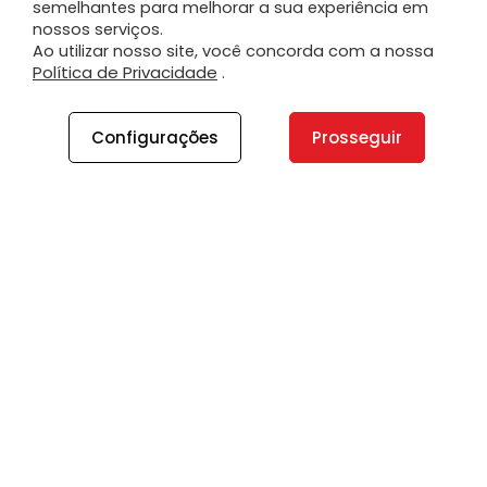
semelhantes para melhorar a sua experiência em
nossos serviços.
Ao utilizar nosso site, você concorda com a nossa
Política de Privacidade
.
Configurações
Prosseguir
A PLANO
A Plano
Contato
Canal de Integridade
Plano Insights
Vagas
PRODUTOS E SERVIÇOS