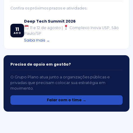
Confira os próximos prazos e atividades.
Deep Tech Summit 2026
11 e 12 de agosto |
Complexo Inova USP, São
11
AGO
Paulo/SP
Saiba mais →
Precisa de apoio em gestão?
O Grupo Plano atua junto a organizações públicas e
privadas que precisam colocar sua estratégia em
movimento.
Falar com o time →