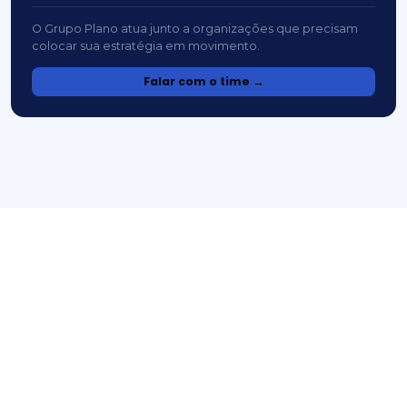
O Grupo Plano atua junto a organizações que precisam
colocar sua estratégia em movimento.
Falar com o time →