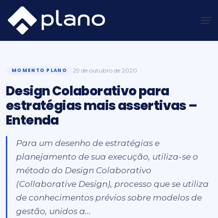
Ir
para
o
Plano Insights
/
Momento Plano
/
Design Colaborativo para estratégias mais assertivas – Entenda
conteúdo
MOMENTO PLANO
29 de outubro de 2020
Design Colaborativo para
estratégias mais assertivas –
Entenda
Para um desenho de estratégias e
planejamento de sua execução, utiliza-se o
método do Design Colaborativo
(Collaborative Design), processo que se utiliza
de conhecimentos prévios sobre modelos de
gestão, unidos a...