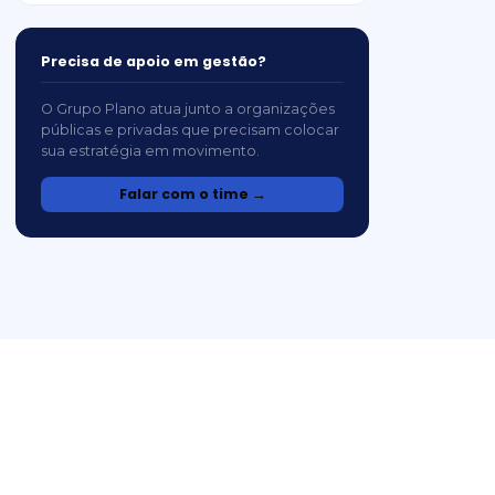
Precisa de apoio em gestão?
O Grupo Plano atua junto a organizações
públicas e privadas que precisam colocar
sua estratégia em movimento.
Falar com o time →