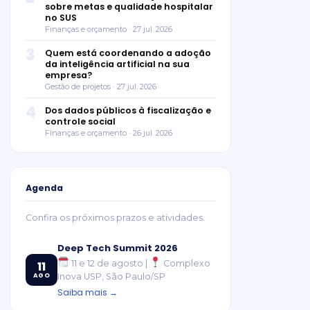
sobre metas e qualidade hospitalar
no SUS
Finanças e orçamento · 27 jul. 2026
3
Quem está coordenando a adoção
da inteligência artificial na sua
empresa?
Gestão de projetos · 27 jul. 2026
4
Dos dados públicos à fiscalização e
controle social
Finanças e orçamento · 26 jul. 2026
Agenda
Confira os próximos prazos e atividades.
Deep Tech Summit 2026
11 e 12 de agosto |
Complexo
11
AGO
Inova USP, São Paulo/SP
Saiba mais →