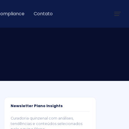
ompliance
Contato
Newsletter Plano Insights
Curadoria quinzenal com análises,
tendências e conteúdos selecionados