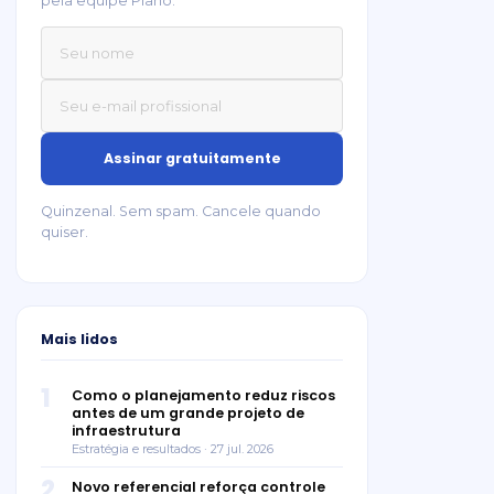
pela equipe Plano.
Quinzenal. Sem spam. Cancele quando
quiser.
Mais lidos
1
Como o planejamento reduz riscos
antes de um grande projeto de
infraestrutura
Estratégia e resultados · 27 jul. 2026
2
Novo referencial reforça controle