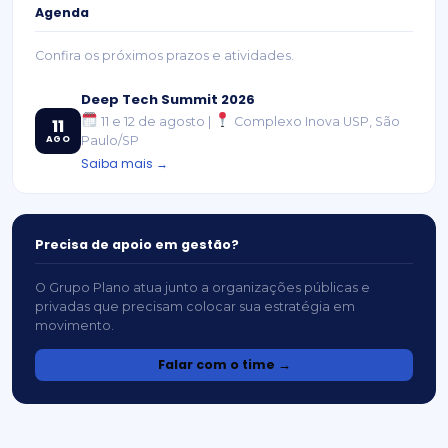
Agenda
Confira os próximos prazos e atividades.
Deep Tech Summit 2026
11 e 12 de agosto |
Complexo Inova USP, São
11
AGO
Paulo/SP
Saiba mais →
Precisa de apoio em gestão?
O Grupo Plano atua junto a organizações públicas e
privadas que precisam colocar sua estratégia em
movimento.
Falar com o time →