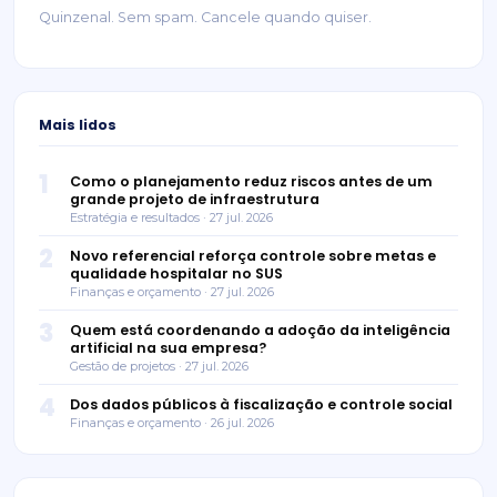
Quinzenal. Sem spam. Cancele quando quiser.
Mais lidos
1
Como o planejamento reduz riscos antes de um
grande projeto de infraestrutura
Estratégia e resultados · 27 jul. 2026
2
Novo referencial reforça controle sobre metas e
qualidade hospitalar no SUS
Finanças e orçamento · 27 jul. 2026
3
Quem está coordenando a adoção da inteligência
artificial na sua empresa?
Gestão de projetos · 27 jul. 2026
4
Dos dados públicos à fiscalização e controle social
Finanças e orçamento · 26 jul. 2026