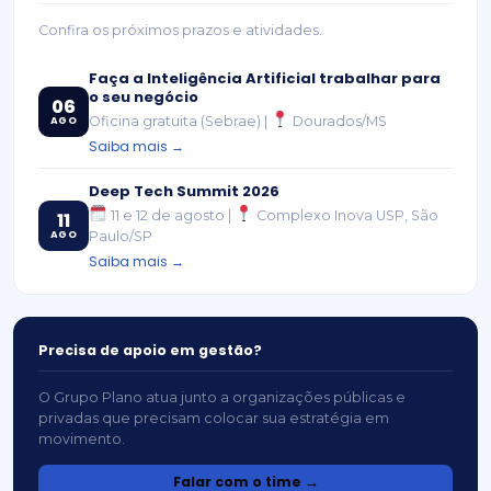
Confira os próximos prazos e atividades.
Faça a Inteligência Artificial trabalhar para
o seu negócio
06
Oficina gratuita (Sebrae) |
Dourados/MS
AGO
Saiba mais →
Deep Tech Summit 2026
11 e 12 de agosto |
Complexo Inova USP, São
11
AGO
Paulo/SP
Saiba mais →
Precisa de apoio em gestão?
O Grupo Plano atua junto a organizações públicas e
privadas que precisam colocar sua estratégia em
movimento.
Falar com o time →