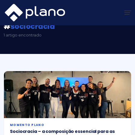
Ir
para
o
conteúdo
Plano Insights
/
#sociocracia
#
sociocracia
1 artigo encontrado
MOMENTO PLANO
Sociocracia – a composição essencial para as