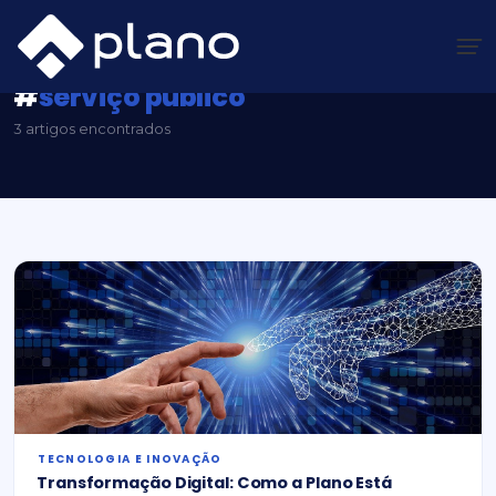
Ir
para
o
conteúdo
Plano Insights
/
#serviço público
#
serviço público
3 artigos encontrados
⁠TECNOLOGIA E INOVAÇÃO
Transformação Digital: Como a Plano Está