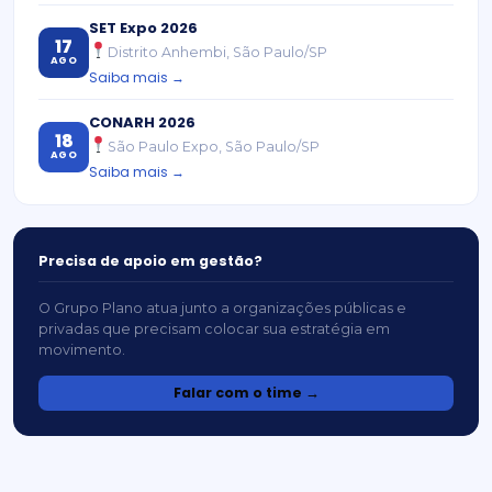
SET Expo 2026
17
Distrito Anhembi, São Paulo/SP
AGO
Saiba mais →
CONARH 2026
18
São Paulo Expo, São Paulo/SP
AGO
Saiba mais →
Precisa de apoio em gestão?
O Grupo Plano atua junto a organizações públicas e
privadas que precisam colocar sua estratégia em
movimento.
Falar com o time →