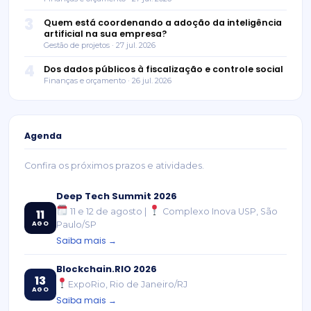
3
Quem está coordenando a adoção da inteligência
artificial na sua empresa?
Gestão de projetos · 27 jul. 2026
4
Dos dados públicos à fiscalização e controle social
Finanças e orçamento · 26 jul. 2026
Agenda
Confira os próximos prazos e atividades.
Deep Tech Summit 2026
11 e 12 de agosto |
Complexo Inova USP, São
11
AGO
Paulo/SP
Saiba mais →
Blockchain.RIO 2026
13
ExpoRio, Rio de Janeiro/RJ
AGO
Saiba mais →