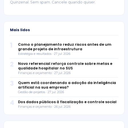
Quinzenal. Sem spam. Cancele quando quiser.
Mais lidos
1
Como o planejamento reduz riscos antes de um
grande projeto de infraestrutura
Estratégia e resultados · 27 jul. 2026
2
Novo referencial reforça controle sobre metas e
qualidade hospitalar no SUS
Finanças e orçamento · 27 jul. 2026
3
Quem está coordenando a adoção da inteligência
artificial na sua empresa?
Gestão de projetos · 27 jul. 2026
4
Dos dados públicos à fiscalização e controle social
Finanças e orçamento · 26 jul. 2026