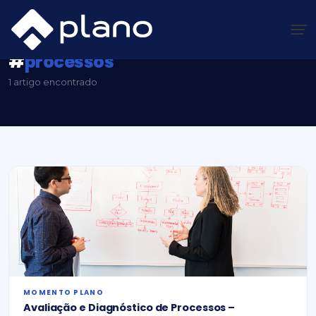
Ir
para
o
conteúdo
Plano Insights
/
#processos
#
processos
1 artigo encontrado
MOMENTO PLANO
Avaliação e Diagnóstico de Processos –