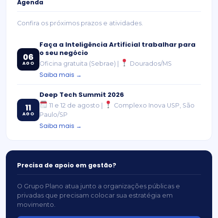
Agenda
Confira os próximos prazos e atividades.
Faça a Inteligência Artificial trabalhar para
o seu negócio
06
Oficina gratuita (Sebrae) |
Dourados/MS
AGO
Saiba mais →
Deep Tech Summit 2026
11 e 12 de agosto |
Complexo Inova USP, São
11
AGO
Paulo/SP
Saiba mais →
Precisa de apoio em gestão?
O Grupo Plano atua junto a organizações públicas e
privadas que precisam colocar sua estratégia em
movimento.