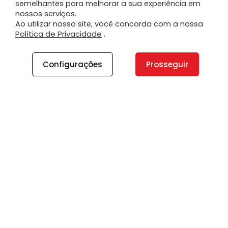
semelhantes para melhorar a sua experiência em
nossos serviços.
Ao utilizar nosso site, você concorda com a nossa
Política de Privacidade
.
Configurações
Prosseguir
A PLANO
A Plano
Contato
Canal de Integridade
Plano Insights
Vagas
PRODUTOS E SERVIÇOS