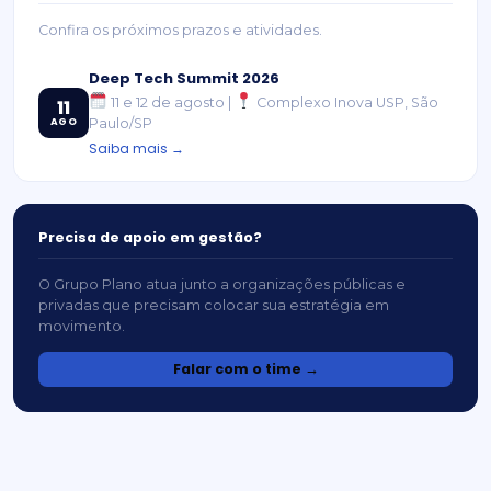
Confira os próximos prazos e atividades.
Deep Tech Summit 2026
11 e 12 de agosto |
Complexo Inova USP, São
11
AGO
Paulo/SP
Saiba mais →
Precisa de apoio em gestão?
O Grupo Plano atua junto a organizações públicas e
privadas que precisam colocar sua estratégia em
movimento.
Falar com o time →