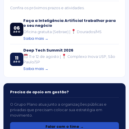
Confira os próximos prazos e atividades.
Faça a Inteligência Artificial trabalhar para
o seu negócio
06
Oficina gratuita (Sebrae) |
Dourados/MS
AGO
Saiba mais →
Deep Tech Summit 2026
11 e 12 de agosto |
Complexo Inova USP, São
11
AGO
Paulo/SP
Saiba mais →
Precisa de apoio em gestão?
O Grupo Plano atua junto a organizações públicas e
privadas que precisam colocar sua estratégia em
movimento.
Falar com o time →