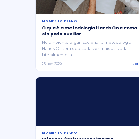
MOMENTO PLANO
O que é a metodologia Hands On e como
ela pode auxiliar
No ambiente organizacional, a metodologia
Hands On tem sido cada vez mais utilizada.
Literalmente, a...
Ler
26 nov. 2020
MOMENTO PLANO