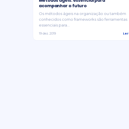
Métodos ágeis: essencial para
acompanhar o futuro
Os métodos ágeis na organização ou também
conhecidos como frameworks são ferramentas
essenciais para...
Ler
19 dez. 2019