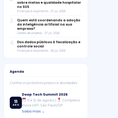
sobre metas e qualidade hospitalar
no SUS
Finanças e orçamento · 27 jul. 2026
3
Quem está coordenando a adoção
da inteligência artificial na sua
empresa?
Gestão de projetos · 27 jul. 2026
4
Dos dados públicos à fiscalização e
controle social
Finanças e orçamento · 26 jul. 2026
Agenda
Confira os próximos prazos e atividades.
Deep Tech Summit 2026
11 e 12 de agosto |
Complexo
11
AGO
Inova USP, São Paulo/SP
Saiba mais →