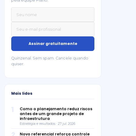
pela equipe Plano.
Quinzenal. Sem spam. Cancele quando
quiser.
Mais lidos
1
Como o planejamento reduz riscos
antes de um grande projeto de
infraestrutura
Estratégia e resultados · 27 jul. 2026
2
Novo referencial reforça controle