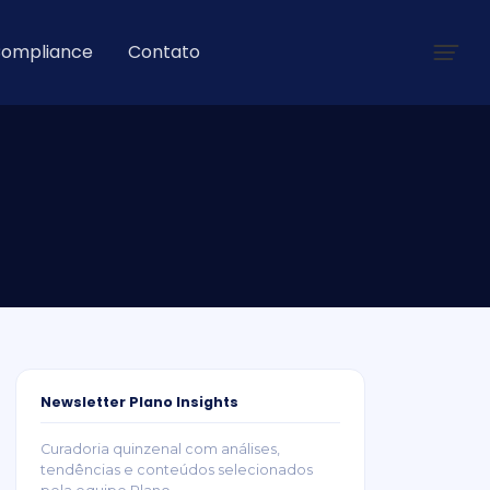
ompliance
Contato
Newsletter Plano Insights
Curadoria quinzenal com análises,
tendências e conteúdos selecionados