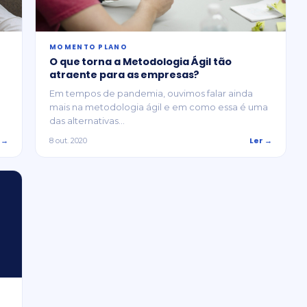
MOMENTO PLANO
O que torna a Metodologia Ágil tão
atraente para as empresas?
Em tempos de pandemia, ouvimos falar ainda
mais na metodologia ágil e em como essa é uma
das alternativas...
 →
Ler →
8 out. 2020