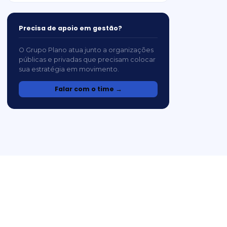
Precisa de apoio em gestão?
O Grupo Plano atua junto a organizações
públicas e privadas que precisam colocar
sua estratégia em movimento.
Falar com o time →