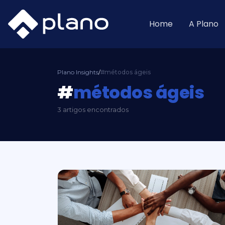
Ir
para
o
Home
A Plano
conteúdo
Plano Insights
/
#métodos ágeis
#
métodos ágeis
3 artigos encontrados