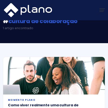
Ir
para
o
conteúdo
Plano Insights
/
#cultura de colaboração
#
cultura de colaboração
1 artigo encontrado
MOMENTO PLANO
Como viver realmente uma cultura de