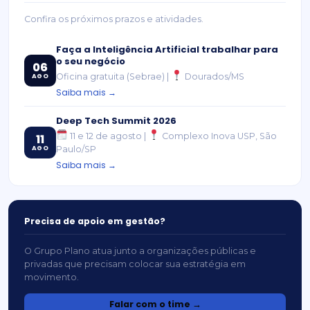
Confira os próximos prazos e atividades.
Faça a Inteligência Artificial trabalhar para
o seu negócio
06
Oficina gratuita (Sebrae) |
Dourados/MS
AGO
Saiba mais →
Deep Tech Summit 2026
11 e 12 de agosto |
Complexo Inova USP, São
11
AGO
Paulo/SP
Saiba mais →
Precisa de apoio em gestão?
O Grupo Plano atua junto a organizações públicas e
privadas que precisam colocar sua estratégia em
movimento.
Falar com o time →