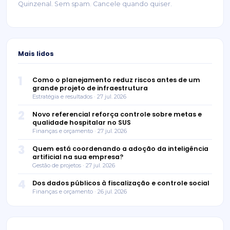
Quinzenal. Sem spam. Cancele quando quiser.
Mais lidos
1
Como o planejamento reduz riscos antes de um
grande projeto de infraestrutura
Estratégia e resultados · 27 jul. 2026
2
Novo referencial reforça controle sobre metas e
qualidade hospitalar no SUS
Finanças e orçamento · 27 jul. 2026
3
Quem está coordenando a adoção da inteligência
artificial na sua empresa?
Gestão de projetos · 27 jul. 2026
4
Dos dados públicos à fiscalização e controle social
Finanças e orçamento · 26 jul. 2026