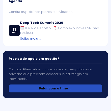
Agenda
Confira os próximos prazos e atividades.
Deep Tech Summit 2026
11 e 12 de agosto |
Complexo Inova USP, São
11
AGO
Paulo/SP
Saiba mais →
Precisa de apoio em gestão?
O Grupo Plano atua junto a organizações públicas e
privadas que precisam colocar sua estratégia em
movimento.
Falar com o time →