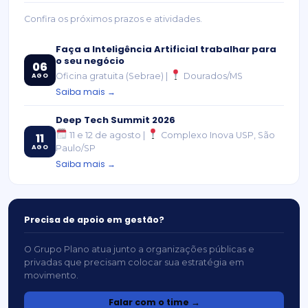
Confira os próximos prazos e atividades.
Faça a Inteligência Artificial trabalhar para
o seu negócio
06
Oficina gratuita (Sebrae) |
Dourados/MS
AGO
Saiba mais →
Deep Tech Summit 2026
11 e 12 de agosto |
Complexo Inova USP, São
11
AGO
Paulo/SP
Saiba mais →
Precisa de apoio em gestão?
O Grupo Plano atua junto a organizações públicas e
privadas que precisam colocar sua estratégia em
movimento.
Falar com o time →