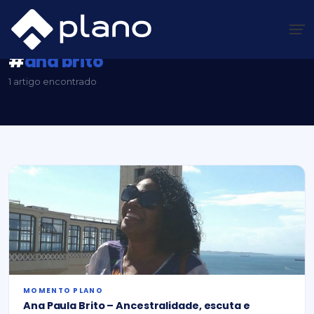
Ir
para
o
conteúdo
Plano Insights
/
#ana brito
#
ana brito
1 artigo encontrado
MOMENTO PLANO
Ana Paula Brito – Ancestralidade, escuta e