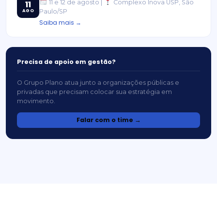
11 e 12 de agosto |
Complexo Inova USP, São
11
AGO
Paulo/SP
Saiba mais →
Precisa de apoio em gestão?
O Grupo Plano atua junto a organizações públicas e
privadas que precisam colocar sua estratégia em
movimento.
Falar com o time →