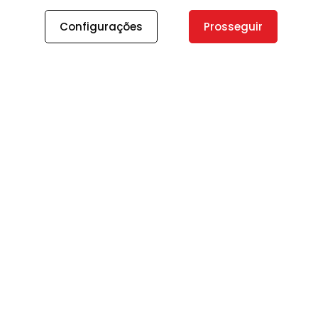
Configurações
Prosseguir
A PLANO
A Plano
Contato
Canal de Integridade
Plano Insights
Vagas
PRODUTOS E SERVIÇOS
Direcionamento Estratégico
Transformação Digital
Outsourcing de Equipes Especializadas