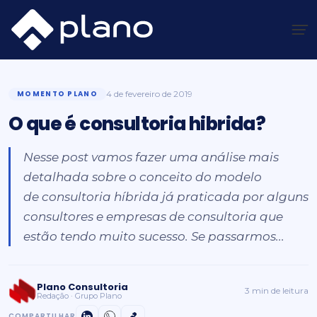
Ir
para
o
Plano Insights
/
Momento Plano
/
O que é consultoria hibrida?
conteúdo
MOMENTO PLANO
4 de fevereiro de 2019
O que é consultoria hibrida?
Nesse post vamos fazer uma análise mais
detalhada sobre o conceito do modelo
de consultoria híbrida já praticada por alguns
consultores e empresas de consultoria que
estão tendo muito sucesso. Se passarmos...
Plano Consultoria
3 min de leitura
Redação · Grupo Plano
COMPARTILHAR