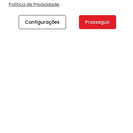
Política de Privacidade
.
Configurações
Prosseguir
A PLANO
A Plano
Contato
Canal de Integridade
Plano Insights
Vagas
PRODUTOS E SERVIÇOS
Direcionamento Estratégico