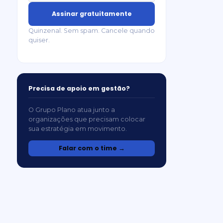
Assinar gratuitamente
Quinzenal. Sem spam. Cancele quando
quiser.
Precisa de apoio em gestão?
O Grupo Plano atua junto a
organizações que precisam colocar
sua estratégia em movimento.
Falar com o time →