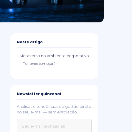
Neste artigo
Metaverso no ambiente corporativo
Por onde começar?
Newsletter quinzenal
Análises e tendências de gestão direto
no seu e-mail — sem enrolação.