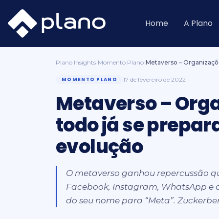
Ir
para
o
Home
A Plano
conteúdo
Plano Insights
/
Momento Plano
/
Metaverso – Organizaçõ
MOMENTO PLANO
17 de fevereiro de 2022
Metaverso – Org
todo já se prepa
evolução
O metaverso ganhou repercussão qu
Facebook, Instagram, WhatsApp e 
do seu nome para “Meta”. Zuckerberg