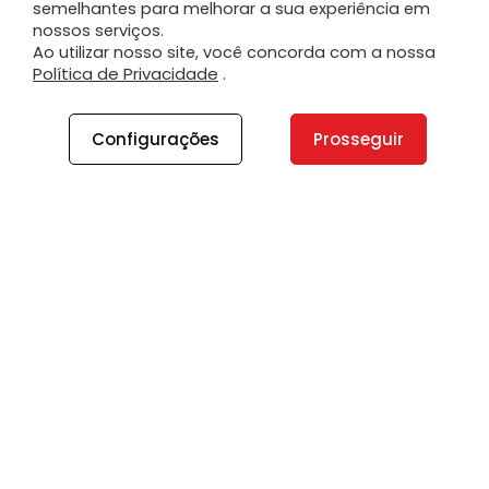
semelhantes para melhorar a sua experiência em
nossos serviços.
Ao utilizar nosso site, você concorda com a nossa
Política de Privacidade
.
Configurações
Prosseguir
A PLANO
A Plano
Contato
Canal de Integridade
Plano Insights
Vagas
PRODUTOS E SERVIÇOS