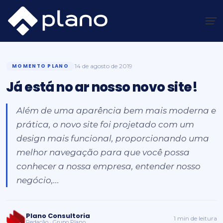
Ir
para
o
Plano Insights
/
Momento Plano
/
Já está no ar nosso novo site!
conteúdo
MOMENTO PLANO
14 de agosto de 2019
Já está no ar nosso novo site!
Além de uma aparência bem mais moderna e
prática, o novo site foi projetado com um
design mais funcional, proporcionando uma
melhor navegação para que você possa
conhecer a nossa empresa, entender nosso
negócio,...
Plano Consultoria
1 min de leitura
Redação · Grupo Plano