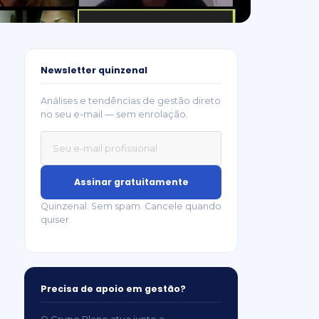
Newsletter quinzenal
Análises e tendências de gestão direto
no seu e-mail — sem enrolação.
Assinar gratuitamente
Quinzenal. Sem spam. Cancele quando
quiser.
Precisa de apoio em gestão?