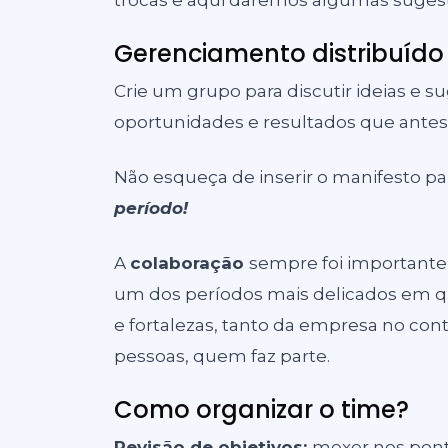
trocas e aqui daremos algumas suges
Gerenciamento distribuído
Crie um grupo para discutir ideias e su
oportunidades e resultados que antes
Não esqueça de inserir o manifesto pa
período!
A
colaboração
sempre foi importante 
um dos períodos mais delicados em q
e fortalezas, tanto da empresa no c
pessoas, quem faz parte.
Como organizar o time?
Revisão de objetivos:
mexer nos pont