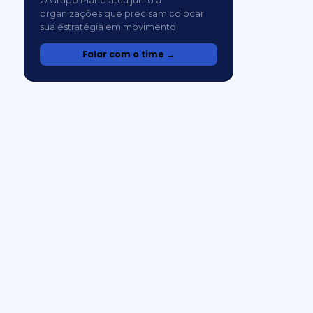
O Grupo Plano atua junto a
organizações que precisam colocar
sua estratégia em movimento.
Falar com o time →