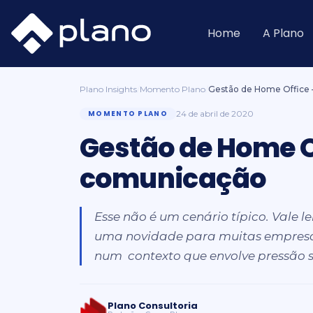
Ir
para
o
Home
A Plano
conteúdo
Plano Insights
/
Momento Plano
/
Gestão de Home Office 
MOMENTO PLANO
24 de abril de 2020
Gestão de Home O
comunicação
Esse não é um cenário típico. Vale 
uma novidade para muitas empresas
num contexto que envolve pressão 
Plano Consultoria