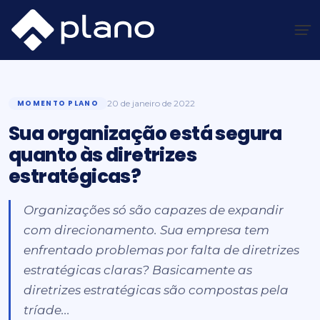
Ir
para
o
Plano Insights
/
Momento Plano
/
Sua organização está segura quanto às diretrizes estratégicas?
conteúdo
MOMENTO PLANO
20 de janeiro de 2022
Sua organização está segura
quanto às diretrizes
estratégicas?
Organizações só são capazes de expandir
com direcionamento. Sua empresa tem
enfrentado problemas por falta de diretrizes
estratégicas claras? Basicamente as
diretrizes estratégicas são compostas pela
tríade...