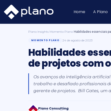
Ir
para
o
Home
A Plano
conteúdo
Plano Insights
/
Momento Plano
/
Habilidades essenciais p
MOMENTO PLANO
24 de agosto de 2023
Habilidades esse
de projetos com 
Os avanços da inteligência artificia
trabalho e desafiado profissionais 
gerente de projetos. Bill Gates, um 
Plano Consulting