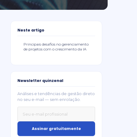
Neste artigo
Principais desafios no gerenciamento
de projetos com o crescimento da IA
Newsletter quinzenal
Análises e tendências de gestão direto
no seu e-mail — sem enrolação.
Assinar gratuitamente