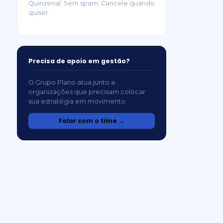
Quinzenal. Sem spam. Cancele quando
quiser.
Precisa de apoio em gestão?
O Grupo Plano atua junto a
organizações que precisam colocar
sua estratégia em movimento.
Falar com o time →