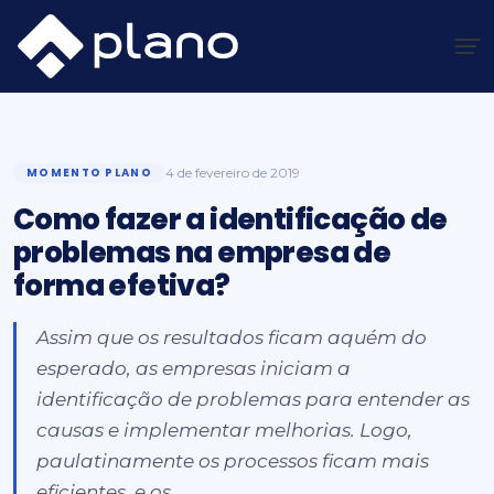
Ir
para
o
Plano Insights
/
Momento Plano
/
Como fazer a identificação de problemas na empresa de forma
conteúdo
efetiva?
MOMENTO PLANO
4 de fevereiro de 2019
Como fazer a identificação de
problemas na empresa de
forma efetiva?
Assim que os resultados ficam aquém do
esperado, as empresas iniciam a
identificação de problemas para entender as
causas e implementar melhorias. Logo,
paulatinamente os processos ficam mais
eficientes, e os...