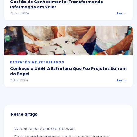
Gestão do Conhecimento: Transformando
Informação em Valor
Ler →
19 dez. 2024
ESTRATÉGIA E RESULTADOS
Conheça a UAGI: A Estrutura Que Faz Projetos Saírem
do Papel
Ler →
3 dez. 2024
Neste artigo
Mapeie e padronize processos
Conte com ferramentas adequadas na empresa