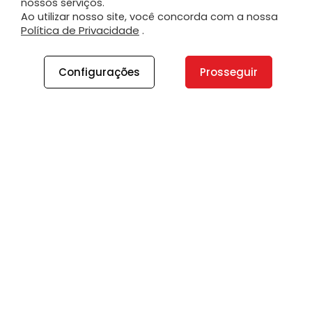
nossos serviços.
Ao utilizar nosso site, você concorda com a nossa
Política de Privacidade
.
Configurações
Prosseguir
A PLANO
A Plano
Contato
Canal de Integridade
Plano Insights
Vagas
PRODUTOS E SERVIÇOS