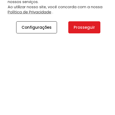
nossos serviços.
Ao utilizar nosso site, você concorda com a nossa
Política de Privacidade
.
Configurações
Prosseguir
A PLANO
A Plano
Contato
Canal de Integridade
Plano Insights
Vagas
PRODUTOS E SERVIÇOS