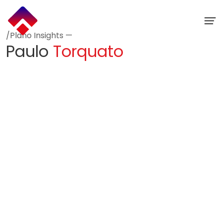
Ir
para
o
conteúdo
/Plano Insights —
Paulo
Torquato