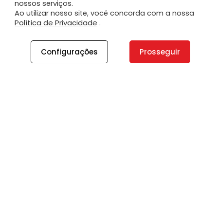
nossos serviços.
Ao utilizar nosso site, você concorda com a nossa
Política de Privacidade
.
Configurações
Prosseguir
A PLANO
A Plano
Contato
Canal de Integridade
Plano Insights
Vagas
PRODUTOS E SERVIÇOS