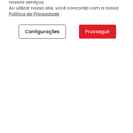
nossos serviços.
Ao utilizar nosso site, você concorda com a nossa
Política de Privacidade
.
Configurações
Prosseguir
A PLANO
A Plano
Contato
Canal de Integridade
Plano Insights
Vagas
PRODUTOS E SERVIÇOS