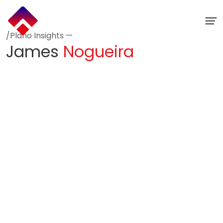
Ir
para
o
conteúdo
/Plano Insights —
James
Nogueira