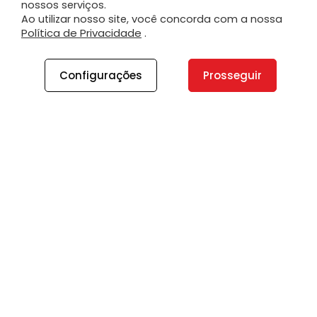
nossos serviços.
Ao utilizar nosso site, você concorda com a nossa
Política de Privacidade
.
Configurações
Prosseguir
A PLANO
A Plano
Contato
Canal de Integridade
Plano Insights
Vagas
PRODUTOS E SERVIÇOS