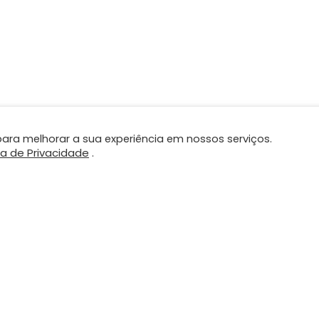
ara melhorar a sua experiência em nossos serviços.
ca de Privacidade
.
DUTOS E
CONTATO
VIÇOS
contato@plano.inf.br
(61) 98425-3879
ionamento Estratégico
formação Digital