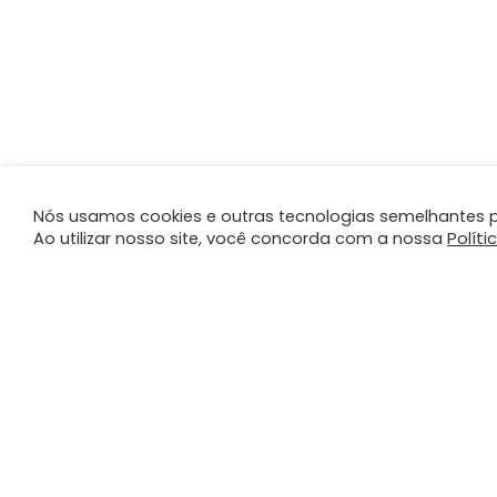
Nós usamos cookies e outras tecnologias semelhantes p
Políti
Ao utilizar nosso site, você concorda com a nossa
A PLANO
PRO
SER
A Plano
Contato
Direc
Canal de Integridade
Trans