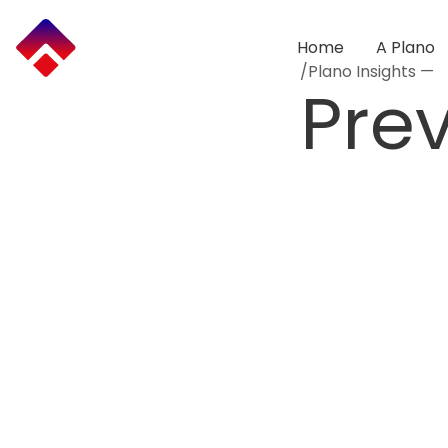
Ir
para
o
Home
A Plano
conteúdo
/Plano Insights —
Pre