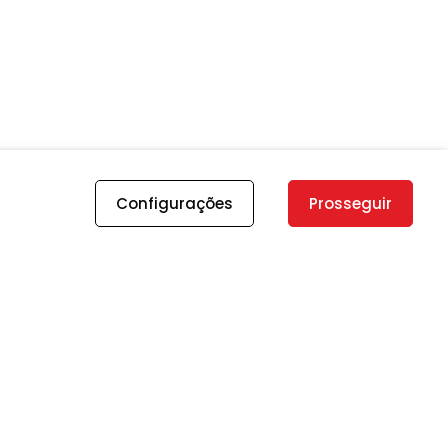
Configurações
Prosseguir
ENDEREÇOS
Brasília-DF:
Edifício Brasília Trade Center - SCN-
Quadra 01 Bloco C, número 85, 5º andar,
Sala 513 e 514 - CEP: 70711-902 Asa Norte -
Brasília