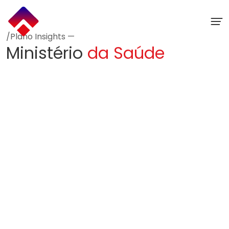
Ir
para
o
conteúdo
/Plano Insights —
Ministério
da Saúde