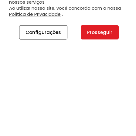
nossos serviços.
Ao utilizar nosso site, você concorda com a nossa
Política de Privacidade
.
Configurações
Prosseguir
A PLANO
A Plano
Contato
Canal de Integridade
Plano Insights
Vagas
PRODUTOS E SERVIÇOS