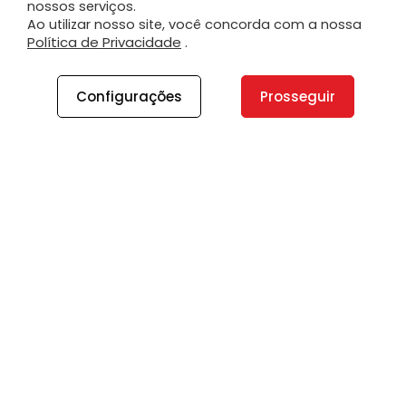
nossos serviços.
Ao utilizar nosso site, você concorda com a nossa
Política de Privacidade
.
Configurações
Prosseguir
A PLANO
A Plano
Contato
Canal de Integridade
Plano Insights
Vagas
PRODUTOS E SERVIÇOS