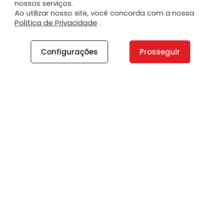
nossos serviços.
Ao utilizar nosso site, você concorda com a nossa
Política de Privacidade
.
Configurações
Prosseguir
A PLANO
A Plano
Contato
Canal de Integridade
Plano Insights
Vagas
PRODUTOS E SERVIÇOS