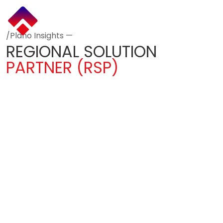
Ir
para
o
conteúdo
/Plano Insights —
REGIONAL SOLUTION
PARTNER (RSP)