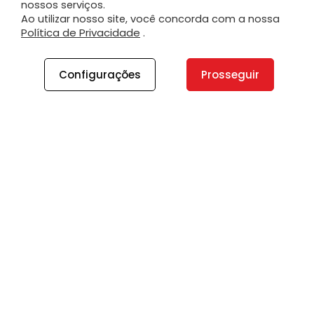
nossos serviços.
Ao utilizar nosso site, você concorda com a nossa
Política de Privacidade
.
Configurações
Prosseguir
A PLANO
A Plano
Contato
Canal de Integridade
Plano Insights
Vagas
PRODUTOS E SERVIÇOS